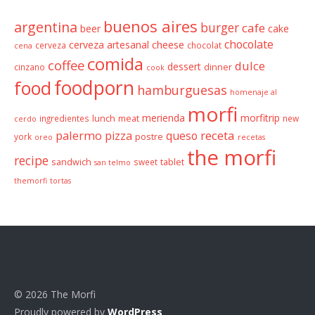
buenos aires
argentina
burger
cafe
beer
cake
chocolate
cheese
cerveza artesanal
cerveza
chocolat
cena
comida
coffee
dulce
dessert
cinzano
dinner
cook
foodporn
food
hamburguesas
homenaje al
morfi
merienda
morfitrip
ingredientes
lunch
meat
new
cerdo
palermo
receta
pizza
queso
york
postre
oreo
recetas
the morfi
recipe
sandwich
sweet
tablet
san telmo
themorfi
tortas
© 2026 The Morfi
Proudly powered by
WordPress