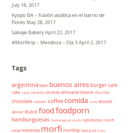
July 18, 2017
Kyopo BA – Fusión asiática en el barrio de
Flores
May 28, 2017
Salvaje Bakery
April 22, 2017
#Morfitrip – Mendoza – Día 3
April 2, 2017
Tags
buenos aires
argentina
burger
cafe
beer
cheese
cake
cerveza artesanal
cerveza
chocolat
cena
comida
coffee
chocolate
dessert
cinzano
cook
foodporn
food
dulce
dinner
hamburguesas
ingredientes
lunch
homenaje al cerdo
morfi
merienda
morfitrip
meat
new york
oreo