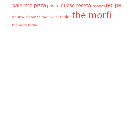
recipe
palermo
receta
pizza
queso
postre
recetas
the morfi
sandwich
sweet
tablet
san telmo
themorfi
tortas