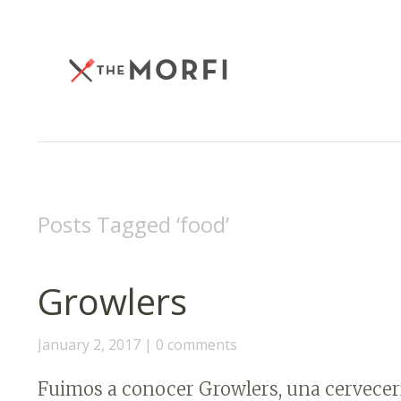
Posts Tagged ‘
food
’
Growlers
January 2, 2017
0 comments
Fuimos a conocer Growlers, una cervecerí