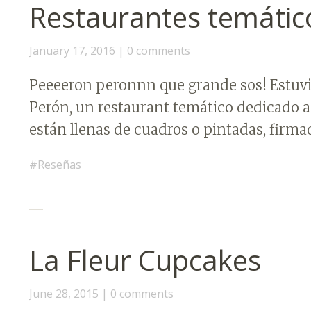
Restaurantes temátic
January 17, 2016
0 comments
Peeeeron peronnn que grande sos! Estuvim
Perón, un restaurant temático dedicado a 
están llenas de cuadros o pintadas, firm
Reseñas
La Fleur Cupcakes
June 28, 2015
0 comments