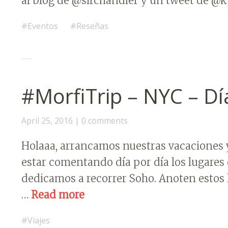
al blog de @sirchandler y un tweet de 
Eventos
Reseñas
#MorfiTrip – NYC – Dí
April 25, 2016
0 comments
Holaaa, arrancamos nuestras vacaciones y
estar comentando día por día los lugares 
dedicamos a recorrer Soho. Anoten estos 
…
Read more
Viajes