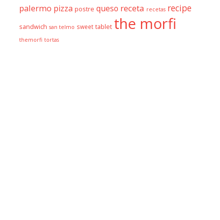
recipe
palermo
receta
pizza
queso
postre
recetas
the morfi
sandwich
sweet
tablet
san telmo
themorfi
tortas