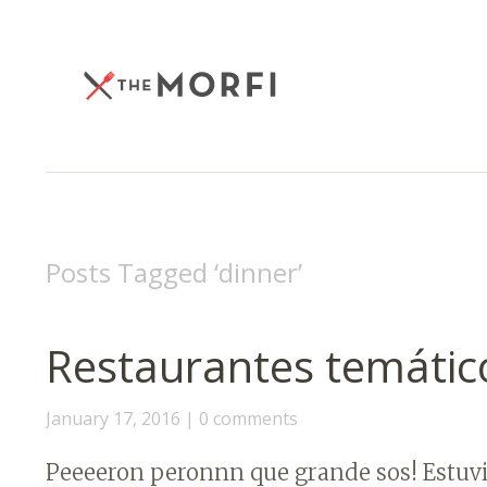
Posts Tagged ‘
dinner
’
Restaurantes temátic
January 17, 2016
0 comments
Peeeeron peronnn que grande sos! Estuvim