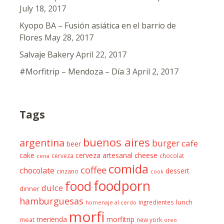
July 18, 2017
Kyopo BA – Fusión asiática en el barrio de
Flores
May 28, 2017
Salvaje Bakery
April 22, 2017
#Morfitrip – Mendoza – Día 3
April 2, 2017
Tags
buenos aires
argentina
burger
cafe
beer
cheese
cake
cerveza artesanal
cerveza
chocolat
cena
comida
coffee
chocolate
dessert
cinzano
cook
foodporn
food
dulce
dinner
hamburguesas
ingredientes
lunch
homenaje al cerdo
morfi
merienda
morfitrip
meat
new york
oreo