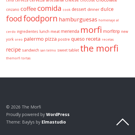
cena
comida
coffee
dulce
dessert
cinzano
dinner
cook
foodporn
food
hamburguesas
homenaje al
morfi
merienda
morfitrip
ingredientes
lunch
meat
new
cerdo
palermo
receta
pizza
queso
york
postre
oreo
recetas
the morfi
recipe
sandwich
sweet
tablet
san telmo
themorfi
tortas
© 2026 The Morfi
Proudly powered by
WordPress
Theme: Baylys by
Elmastudio