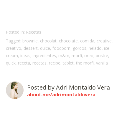
Posted in:
Recetas
Tagged:
brownie
,
chocolat
,
chocolate
,
comida
,
creative
,
creativo
,
dessert
,
dulce
,
foodporn
,
gordos
,
helado
,
ice
cream
,
ideas
,
ingredientes
,
m&m
,
morfi
,
oreo
,
postre
,
quick
,
receta
,
recetas
,
recipe
,
tablet
,
the morfi
,
vanilla
Posted by
Adri Montaldo Vera
about.me/adrimontaldovera