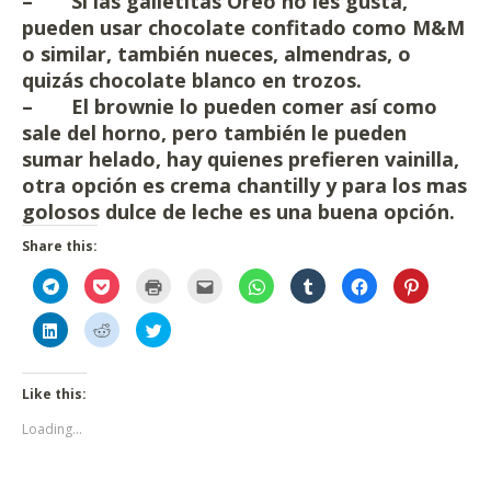
– Si las galletitas Oreo no les gusta,
pueden usar chocolate confitado como M&M
o similar, también nueces, almendras, o
quizás chocolate blanco en trozos.
– El brownie lo pueden comer así como
sale del horno, pero también le pueden
sumar helado, hay quienes prefieren vainilla,
otra opción es crema chantilly y para los mas
golosos dulce de leche es una buena opción.
Share this:
Click
Click
Click
Click
Click
Click
Click
Click
to
to
to
to
to
to
to
to
share
share
print
email
share
share
share
share
on
on
(Opens
this
on
on
on
on
Click
Click
Click
Telegram
Pocket
in
to
WhatsApp
Tumblr
Facebook
Pinterest
to
to
to
(Opens
(Opens
new
a
(Opens
(Opens
(Opens
(Opens
share
share
share
in
in
window)
friend
in
in
in
in
on
on
on
new
new
(Opens
new
new
new
new
LinkedIn
Reddit
Twitter
window)
window)
in
window)
window)
window)
window)
(Opens
(Opens
(Opens
Like this:
new
in
in
in
window)
new
new
new
Loading...
window)
window)
window)