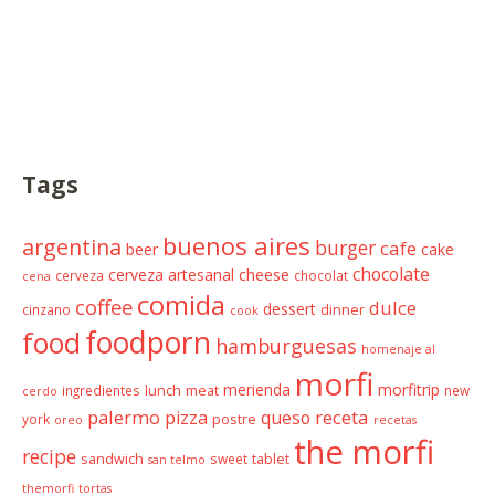
Tags
buenos aires
argentina
burger
cafe
beer
cake
chocolate
cheese
cerveza artesanal
cerveza
chocolat
cena
comida
coffee
dulce
dessert
cinzano
dinner
cook
foodporn
food
hamburguesas
homenaje al
morfi
merienda
morfitrip
ingredientes
lunch
meat
new
cerdo
palermo
receta
pizza
queso
york
postre
oreo
recetas
the morfi
recipe
sandwich
sweet
tablet
san telmo
themorfi
tortas