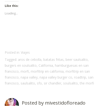
new
new
(Opens
new
new
new
new
LinkedIn
Reddit
Twitter
window)
window)
in
window)
window)
window)
window)
(Opens
(Opens
(Opens
Like this:
new
in
in
in
window)
new
new
new
Loading...
window)
window)
window)
Posted in:
Viajes
Tagged:
aros de cebolla
,
batatas fritas
,
beer saulsalito
,
burgers en soulsalito
,
California
,
hamburguesas en san
francisco
,
morfi
,
morfitrip en california
,
morfitrip en san
francisco
,
napa valley
,
napa valley burger co
,
roadtrip
,
san
francisco
,
saulsalito
,
sfo
,
sir chandler
,
soulsalito
,
the morfi
Posted by
mivestidofloreado