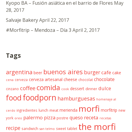
Kyopo BA – Fusión asiática en el barrio de Flores
May
28, 2017
Salvaje Bakery
April 22, 2017
#Morfitrip – Mendoza – Día 3
April 2, 2017
Tags
buenos aires
argentina
burger
cafe
beer
cake
chocolate
cheese
cerveza artesanal
cerveza
chocolat
cena
comida
coffee
dulce
dessert
cinzano
dinner
cook
foodporn
food
hamburguesas
homenaje al
morfi
merienda
morfitrip
ingredientes
lunch
meat
new
cerdo
palermo
receta
pizza
queso
york
postre
oreo
recetas
the morfi
recipe
sandwich
sweet
tablet
san telmo