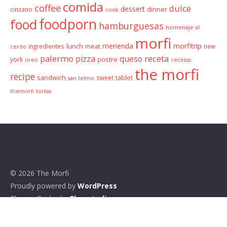
comida
coffee
dulce
dessert
cinzano
dinner
cook
foodporn
food
hamburguesas
homenaje al
morfi
merienda
morfitrip
ingredientes
lunch
meat
new
cerdo
palermo
receta
pizza
queso
york
postre
oreo
recetas
the morfi
recipe
sandwich
sweet
tablet
san telmo
themorfi
tortas
© 2026 The Morfi
Proudly powered by
WordPress
Theme: Baylys by
Elmastudio