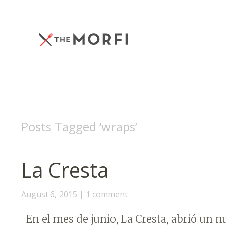
Posts Tagged ‘
wraps
’
La Cresta
August 6, 2015
1 comment
En el mes de junio, La Cresta, abrió un n