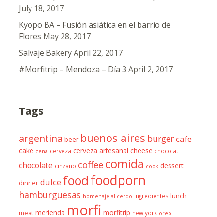
July 18, 2017
Kyopo BA – Fusión asiática en el barrio de
Flores
May 28, 2017
Salvaje Bakery
April 22, 2017
#Morfitrip – Mendoza – Día 3
April 2, 2017
Tags
buenos aires
argentina
burger
cafe
beer
cheese
cake
cerveza artesanal
cerveza
chocolat
cena
comida
coffee
chocolate
dessert
cinzano
cook
foodporn
food
dulce
dinner
hamburguesas
ingredientes
lunch
homenaje al cerdo
morfi
merienda
morfitrip
meat
new york
oreo