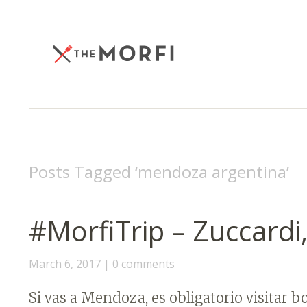
Posts Tagged ‘
mendoza argentina
’
#MorfiTrip – Zuccardi,
March 6, 2017
0 comments
Si vas a Mendoza, es obligatorio visita