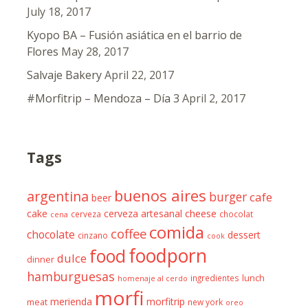
July 18, 2017
Kyopo BA – Fusión asiática en el barrio de
Flores
May 28, 2017
Salvaje Bakery
April 22, 2017
#Morfitrip – Mendoza – Día 3
April 2, 2017
Tags
buenos aires
argentina
burger
cafe
beer
cheese
cake
cerveza artesanal
cerveza
chocolat
cena
comida
coffee
chocolate
dessert
cinzano
cook
foodporn
food
dulce
dinner
hamburguesas
ingredientes
lunch
homenaje al cerdo
morfi
merienda
morfitrip
meat
new york
oreo