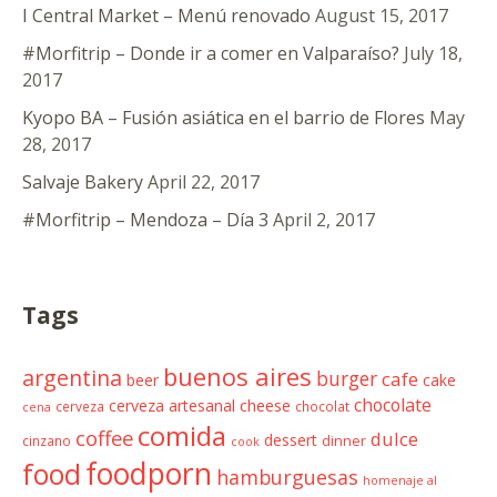
I Central Market – Menú renovado
August 15, 2017
#Morfitrip – Donde ir a comer en Valparaíso?
July 18,
2017
Kyopo BA – Fusión asiática en el barrio de Flores
May
28, 2017
Salvaje Bakery
April 22, 2017
#Morfitrip – Mendoza – Día 3
April 2, 2017
Tags
buenos aires
argentina
burger
cafe
beer
cake
chocolate
cheese
cerveza artesanal
cerveza
chocolat
cena
comida
coffee
dulce
dessert
cinzano
dinner
cook
foodporn
food
hamburguesas
homenaje al