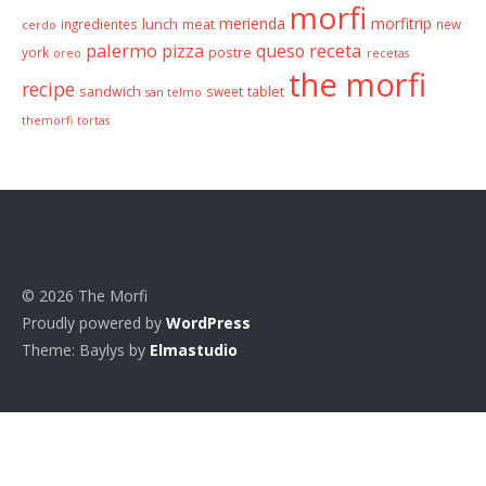
morfi
merienda
morfitrip
ingredientes
lunch
meat
new
cerdo
palermo
receta
pizza
queso
york
postre
oreo
recetas
the morfi
recipe
sandwich
sweet
tablet
san telmo
themorfi
tortas
© 2026 The Morfi
Proudly powered by
WordPress
Theme: Baylys by
Elmastudio