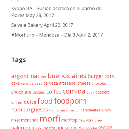
Kyopo BA – Fusión asiática en el barrio de
Flores
May 28, 2017
Salvaje Bakery
April 22, 2017
#Morfitrip – Mendoza – Día 3
April 2, 2017
Tags
buenos aires
argentina
burger
cafe
beer
cheese
cake
cerveza artesanal
cerveza
chocolat
cena
comida
coffee
chocolate
dessert
cinzano
cook
foodporn
food
dulce
dinner
hamburguesas
ingredientes
lunch
homenaje al cerdo
morfi
merienda
morfitrip
meat
new york
oreo
recipe
palermo
receta
pizza
queso
postre
recetas