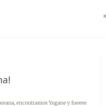
R
na!
oreana, encontramos Yugane y fueeee