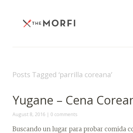
Posts Tagged ‘
parrilla coreana
’
Yugane – Cena Corea
August 8, 2016
0 comments
Buscando un lugar para probar comida c