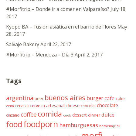
#Morfitrip – Donde ir a comer en Valparaíso?
July 18,
2017
Kyopo BA – Fusión asiática en el barrio de Flores
May
28, 2017
Salvaje Bakery
April 22, 2017
#Morfitrip – Mendoza – Día 3
April 2, 2017
Tags
buenos aires
argentina
burger
cafe
beer
cake
chocolate
cheese
cerveza artesanal
cerveza
chocolat
cena
comida
coffee
dulce
dessert
cinzano
dinner
cook
foodporn
food
hamburguesas
homenaje al
morfi