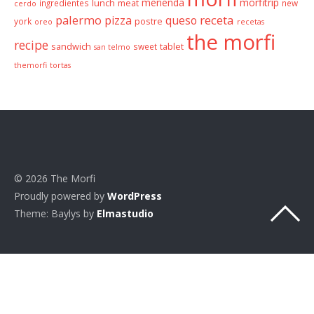
merienda
morfitrip
ingredientes
lunch
meat
new
cerdo
palermo
receta
pizza
queso
york
postre
oreo
recetas
the morfi
recipe
sandwich
sweet
tablet
san telmo
themorfi
tortas
© 2026 The Morfi
Proudly powered by
WordPress
Theme: Baylys by
Elmastudio